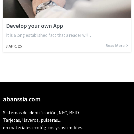
Develop your own App
It is a long established fact that a reader will…
Read More
3
APR, 25
abanssia.com
Sistemas de identificación, NFC, RFID...
Tarjetas, llaveros, pulseras...
en materiales ecológicos y sostenibles.