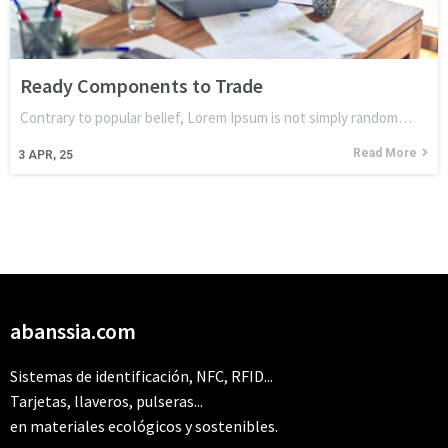
Ready Components to Trade
Contrary to popular belief, Lorem Ipsum is not simply random…
Read More
3
APR, 25
abanssia.com
Sistemas de identificación, NFC, RFID...
Tarjetas, llaveros, pulseras...
en materiales ecológicos y sostenibles.